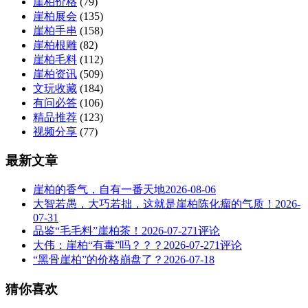
崖柏价格
(79)
崖柏展会
(135)
崖柏手串
(158)
崖柏根雕
(82)
崖柏毛料
(112)
崖柏资讯
(509)
文玩收藏
(184)
有问必答
(106)
精品推荐
(123)
视频分享
(77)
最新文章
崖柏的香气，自有一番天地
2026-08-06
大智若愚，大巧若拙，这就是崖柏陈化瘤的气质！
2026-
07-31
品鉴“毛毛料”崖柏茶！
2026-07-27
1评论
大伟：崖柏“有毒”吗？？？
2026-07-27
1评论
“黑骨崖柏”的价格崩盘了？
2026-07-18
猜你喜欢