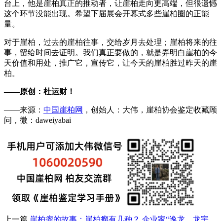
台上，他是崖柏真正的推动者，让崖柏走向更高端，但很遗憾
这个环节没能出现。希望下届展会开幕式多些崖柏圈的正能
量。
对于崖柏，过去的崖柏往事，交给岁月去处理；崖柏将来的往
事，留给时间去证明。我们真正要做的，就是弄明白崖柏的今
天价值和用处，推广它，宣传它，让今天的崖柏胜过昨天的崖
柏。
——原创：杜运财！
——来源：
中国崖柏网
，创始人：大伟，崖柏协会鉴定收藏顾
问，微：daweiyabai
上一篇
崖柏瘤的故事：崖柏瘤有几种？
企业家“逸龙，龙宇