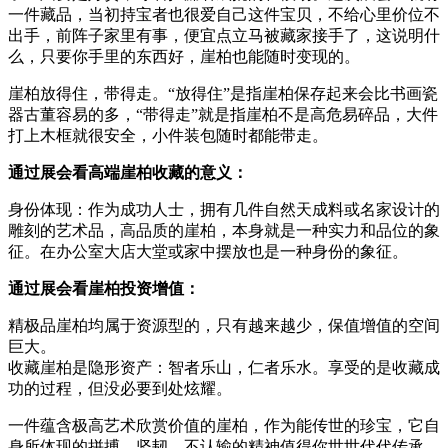
一件藏品，当初持宝者也很爱自己这件宝贝，不给心里价位不
出手，前阵子家里有事，便宜点立马被藏家接手了，这说明什
么，只要你手里的东西好，崖柏也能随时变现的。
崖柏放得住，带得走。“放得住”是指崖柏保存起来会比书画瓷
器古董容易的多，“带得走”就是指崖柏不是高危易碎品，大件
打上木框就很安全，小件装包随时都能带走。
通过展会看高端崖柏收藏的意义：
身份体现：作为成功人士，拥有几件自然天成料或名家设计的
雕刻的艺术品，高品质的崖柏，本身就是一种实力和品位的象
征。在办公室大店大堂或家中摆放也是一种身份的象征。
通过展会看崖柏投资增值：
精极品崖柏均属于资源型的，只有越来越少，保值增值的空间
巨大。
收藏崖柏是隐形资产：智者乐山，仁者乐水。享受的是收藏成
功的过程，但没必要到处炫耀。
一件蕴含极高艺术欣赏价值的崖柏，作为能传世的珍宝，它自
身所体现的拼搏、坚韧、不认输的精神值得你世世代代传承。