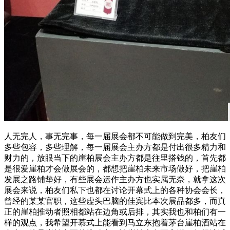
人无完人，事无完事，每一届展会都不可能做到完美，柏友们
多些包容，多些理解，每一届展会主办方都是付出很多精力和
财力的，放眼当下的崖柏展会主办方都是往里搭钱的，首先都
是很爱崖柏才会做展会的，都想把崖柏未来市场做好，把崖柏
发展之路铺垫好，有些展会运作主办方也实属无奈，就拿这次
展会来说，柏友们私下也都在讨论开幕式上的各种协会会长，
曾经的某某官职，这些虚头巴脑的佳宾比本次展品都多，而真
正的崖柏推动者照相都站在边角或后排，其实我也和柏们有一
样的观点，我希望开慕式上能看到马立东抱着茅台崖柏酒站在