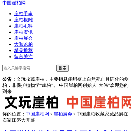
中国崖柏网
崖柏手串
崖柏根雕
崖柏毛料
崖柏资讯
崖柏展会
大咖论柏
精品推荐
留言关注
公告：
文玩收藏崖柏，主要指悬崖峭壁上自然死亡且陈化的侧
柏，非保护植物学“崖柏”。 中国崖柏网创始人“大伟”欢迎您的
到来！
你的位置：
中国崖柏网
崖柏展会
中国崖柏收藏家藏品展在
>
>
石家庄盛大开幕