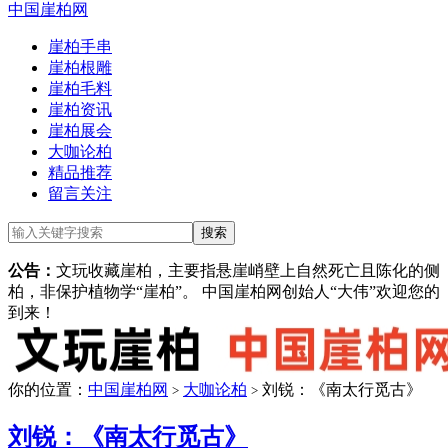
中国崖柏网
崖柏手串
崖柏根雕
崖柏毛料
崖柏资讯
崖柏展会
大咖论柏
精品推荐
留言关注
公告：
文玩收藏崖柏，主要指悬崖峭壁上自然死亡且陈化的侧
柏，非保护植物学“崖柏”。 中国崖柏网创始人“大伟”欢迎您的
到来！
你的位置：
中国崖柏网
大咖论柏
刘锐：《南太行觅古》
>
>
刘锐：《南太行觅古》