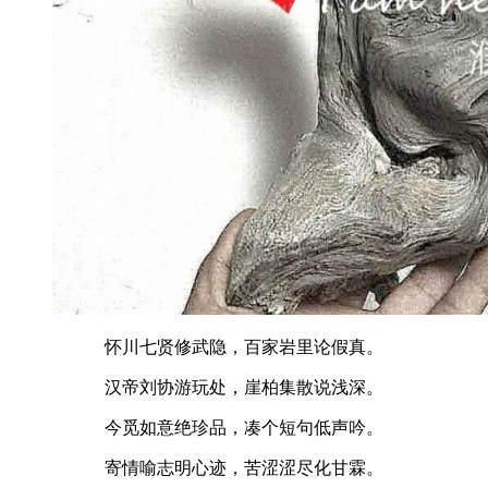
怀川七贤修武隐，百家岩里论假真。
汉帝刘协游玩处，崖柏集散说浅深。
今觅如意绝珍品，凑个短句低声吟。
寄情喻志明心迹，苦涩涩尽化甘霖。