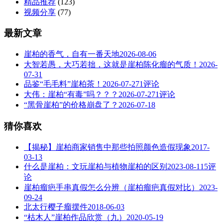
精品推荐
(123)
视频分享
(77)
最新文章
崖柏的香气，自有一番天地
2026-08-06
大智若愚，大巧若拙，这就是崖柏陈化瘤的气质！
2026-
07-31
品鉴“毛毛料”崖柏茶！
2026-07-27
1评论
大伟：崖柏“有毒”吗？？？
2026-07-27
1评论
“黑骨崖柏”的价格崩盘了？
2026-07-18
猜你喜欢
【揭秘】崖柏商家销售中那些拍照颜色造假现象
2017-
03-13
什么是崖柏：文玩崖柏与植物崖柏的区别
2023-08-11
5评
论
崖柏瘤疤手串真假怎么分辨（崖柏瘤疤真假对比）
2023-
09-24
北太行樱子瘤摆件
2018-06-03
“枯木人”崖柏作品欣赏（九）
2020-05-19