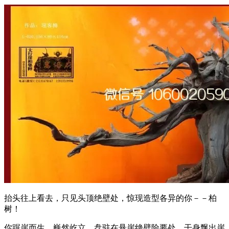
抬头往上看去，只见头顶绝壁处，惊现造型各异的你－－柏
树！
你踞崖而生，巍然屹立，盘驻在悬崖绝壁险要处，干身飘出崖