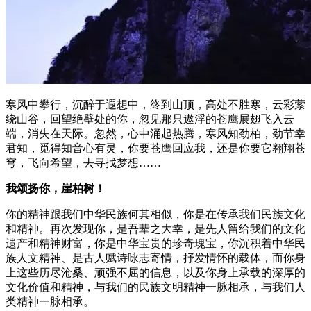
寒风中攀行，沉醉于遐想中，终到山顶，高处不胜寒，云彩萦
绕山谷，回望绝壁处的你，忽见那只遨浮的苍鹰展翅飞入云
端，消失在天际。忽然，心中涌起热腾，寒风知劲柏，劲节幸
君知，觅得知音心有灵，你要苍鹰回应我，还是你要它翱翔苍
穹，飞向希望，去寻找梦想……
我颂扬你，崖柏树！
你的精神跟我们中华民族何其相似，你是在传承我们民族文化
和精神。再次发现你，是吾辈之大幸，是先人留给我们的文化
遗产和精神财富，你是中华宝贵的珍奇瑰宝，你沉积着中华民
族人文精神、是古人赋诗咏志寄情，抒发情怀的载体，而你身
上这些历尽沧桑、顽强不屈的信息，以及你身上承载的深厚的
文化价值和精神，与我们的民族文明精神一脉相承，与我们人
类精神一脉相承。