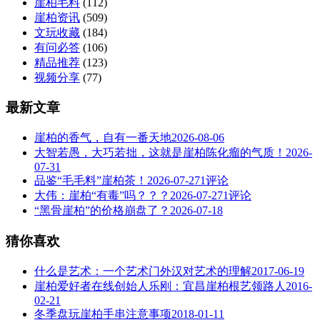
崖柏毛料
(112)
崖柏资讯
(509)
文玩收藏
(184)
有问必答
(106)
精品推荐
(123)
视频分享
(77)
最新文章
崖柏的香气，自有一番天地
2026-08-06
大智若愚，大巧若拙，这就是崖柏陈化瘤的气质！
2026-
07-31
品鉴“毛毛料”崖柏茶！
2026-07-27
1评论
大伟：崖柏“有毒”吗？？？
2026-07-27
1评论
“黑骨崖柏”的价格崩盘了？
2026-07-18
猜你喜欢
什么是艺术：一个艺术门外汉对艺术的理解
2017-06-19
崖柏爱好者在线创始人乐刚：宜昌崖柏根艺领路人
2016-
02-21
冬季盘玩崖柏手串注意事项
2018-01-11