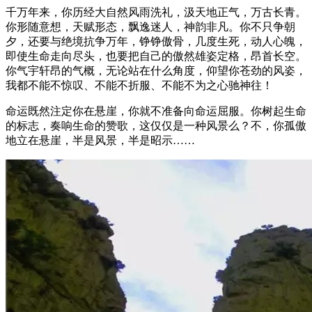
千万年来，你历经大自然风雨洗礼，汲天地正气，万古长青。
你形随意想，天赋形态，飘逸迷人，神韵非凡。你不只争朝
夕，还要与绝境抗争万年，铮铮傲骨，几度生死，动人心魄，
即使生命走向尽头，也要把自己的傲然雄姿定格，昂首长空。
你气宇轩昂的气概，无论站在什么角度，仰望你苍劲的风姿，
我都不能不惊叹、不能不折服、不能不为之心驰神往！
命运既然注定你在悬崖，你就不准备向命运屈服。你树起生命
的标志，奏响生命的赞歌，这仅仅是一种风景么？不，你孤傲
地立在悬崖，半是风景，半是昭示……