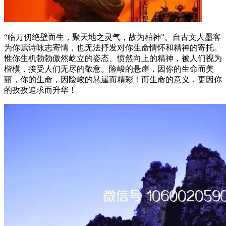
“临万仞绝壁而生，聚天地之灵气，故为柏神”。自古文人墨客
为你赋诗咏志寄情，也无法抒发对你生命情怀和精神的寄托。
惟你生机勃勃傲然屹立的姿态、愤然向上的精神，被人们视为
楷模，接受人们无尽的敬意。险峻的悬崖，因你的生命而美
丽，你的生命，因险峻的悬崖而精彩！而生命的意义，更因你
的孜孜追求而升华！