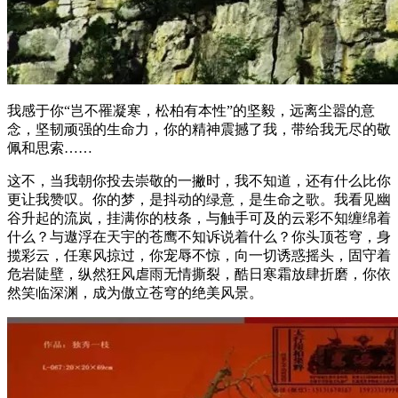
我感于你“岂不罹凝寒，松柏有本性”的坚毅，远离尘嚣的意
念，坚韧顽强的生命力，你的精神震撼了我，带给我无尽的敬
佩和思索……
这不，当我朝你投去崇敬的一撇时，我不知道，还有什么比你
更让我赞叹。你的梦，是抖动的绿意，是生命之歌。我看见幽
谷升起的流岚，挂满你的枝条，与触手可及的云彩不知缠绵着
什么？与遨浮在天宇的苍鹰不知诉说着什么？你头顶苍穹，身
揽彩云，任寒风掠过，你宠辱不惊，向一切诱惑摇头，固守着
危岩陡壁，纵然狂风虐雨无情撕裂，酷日寒霜放肆折磨，你依
然笑临深渊，成为傲立苍穹的绝美风景。