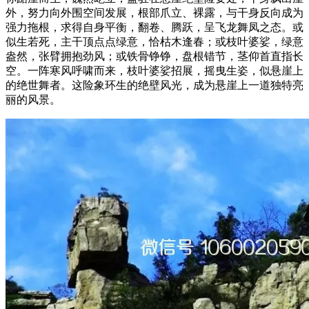
外，努力向外围空间发展，根部爪立、裸露，与干身反向成为
强力拖根，求得自身平衡，翻卷、腾跃，呈飞龙舞凤之态。或
似生若死，主干顶点点绿意，恰枯木逢春；或枝叶婆娑，绿意
盎然，张臂拥抱劲风；或铁骨铮铮，盘根错节，茎仰首直指长
空。一阵寒风呼啸而来，枝叶婆娑招展，摇曳生姿，似悬崖上
的绝世舞者。这险象环生的绝壁风光，成为悬崖上一道独特亮
丽的风景。