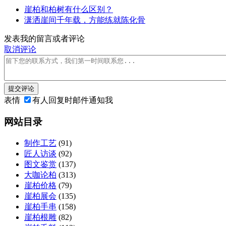
崖柏和柏树有什么区别？
潇洒崖间千年载，方能练就陈化骨
发表我的留言或者评论
取消评论
提交评论
表情
有人回复时邮件通知我
网站目录
制作工艺
(91)
匠人访谈
(92)
图文鉴赏
(137)
大咖论柏
(313)
崖柏价格
(79)
崖柏展会
(135)
崖柏手串
(158)
崖柏根雕
(82)