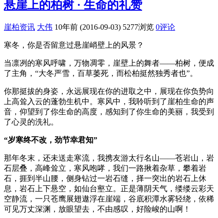
悬崖上的柏树 · 生命的礼赞
崖柏资讯
大伟
10年前 (2016-09-03)
5277浏览
0评论
寒冬，你是否留意过悬崖峭壁上的风景？
当凛冽的寒风呼啸，万物凋零，崖壁上的舞者——柏树，便成
了主角，“大冬严雪，百草萎死，而松柏挺然独秀者也”。
你那挺拔的身姿，永远展现在你的进取之中，展现在你负势向
上高耸入云的蓬勃生机中。寒风中，我聆听到了崖柏生命的声
音，仰望到了你生命的高度，感知到了你生命的美丽，我受到
了心灵的洗礼。
“岁寒终不改，劲节幸君知”
那年冬末，还未送走寒流，我携友游太行名山——苍岩山，岩
石层叠，高峰耸立，寒风咆哮，我们一路揪着杂草，攀着岩
石，捱到半山腰，侧身钻过一岩石缝，择一突出的岩石上休
息，岩石上下悬空，如仙台壑立。正是薄阴天气，缕缕云彩天
空静流，一只苍鹰展翅遨浮在崖端，谷底积潭水雾轻绕，依稀
可见万丈深渊，放眼望去，不由感叹，好险峻的山啊！