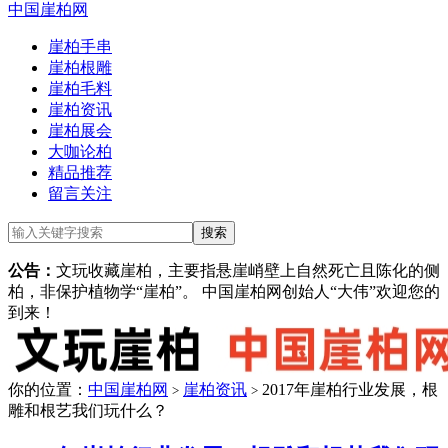
中国崖柏网
崖柏手串
崖柏根雕
崖柏毛料
崖柏资讯
崖柏展会
大咖论柏
精品推荐
留言关注
公告：
文玩收藏崖柏，主要指悬崖峭壁上自然死亡且陈化的侧
柏，非保护植物学“崖柏”。 中国崖柏网创始人“大伟”欢迎您的
到来！
你的位置：
中国崖柏网
崖柏资讯
2017年崖柏行业发展，根
>
>
雕和根艺我们玩什么？