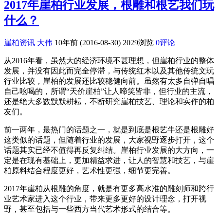
2017年崖柏行业发展，根雕和根艺我们玩
什么？
崖柏资讯
大伟
10年前 (2016-08-30)
2029浏览
0评论
从2016年看，虽然大的经济环境不甚理想，但崖柏行业的整体
发展，并没有因此而完全停滞，与传统红木以及其他传统文玩
行业比较，崖柏的发展还比较稳健向前。虽然有太多自弹自唱
自己吆喝的，所谓“天价崖柏”让人啼笑皆非，但行业的主流，
还是绝大多数默默耕耘，不断研究崖柏技艺、理论和实作的柏
友们。
前一两年，最热门的话题之一，就是到底是根艺牛还是根雕好
这类似的话题，但随着行业的发展，大家视野逐步打开，这个
话题其实已经不值得再反复纠结。崖柏行业发展的大方向，一
定是在现有基础上，更加精益求进，让人的智慧和技艺，与崖
柏原料结合程度更好，艺术性更强，细节更完善。
2017年崖柏从根雕的角度，就是有更多高水准的雕刻师和跨行
业艺术家进入这个行业，带来更多更好的设计理念，打开视
野，甚至包括与一些西方当代艺术形式的结合等。