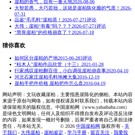
崖柏的香气，自有一番天地
2026-08-06
大智若愚，大巧若拙，这就是崖柏陈化瘤的气质！
2026-
07-31
品鉴“毛毛料”崖柏茶！
2026-07-27
1评论
大伟：崖柏“有毒”吗？？？
2026-07-27
1评论
“黑骨崖柏”的价格崩盘了？
2026-07-18
猜你喜欢
如何区分崖柏的产地
2015-06-28
3评论
“枯木人”崖柏作品欣赏（十三）
2021-01-28
行家感叹崖柏翻百倍，小白调侃崖柏崩盘事
2020-04-10
河北石家庄崖柏毛料地摊大集
2016-12-19
崖柏手把件价格 崖柏把件怎么盘
2016-04-19
网站声明：文玩收藏崖柏，主要指悬崖陈化的侧柏。本站内容
来源于原创与网络，如有侵权请及时联系我们，转载本站内容
请保留相关的版权信息。中国崖柏网（www.yabaibaba.com）
是绿色文明网站，任何人及组织不得擅自发布及评论违反法律
的内容，如果发现一概封号删除，后果严重者将自己承担法律
责任，与本站无关。 © 2026
中国崖柏网
版权所有 -
关
于我们
-
大伟崖柏
-
崖柏鉴定
-
学习手册
-
留言关注
-
我要投