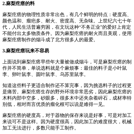
2.麻梨疙瘩的料
麻梨疙瘩的物理性质非常出色，有几个鲜明的特点：硬度高、
颜色温和、瘤疤多、耐火、密度高、无杂味。上世纪六七十年
代，人民生活普遍穷困，在文玩这种“不务正业”的爱好上肯定
不能付出太多物质条件。因为麻梨疙瘩的耐火而且美观，使用
麻梨疙瘩制作的烟斗成了北方很多人的最爱。
3.麻梨疙瘩玩来不容易
上面说到麻梨疙瘩早些年大量被做成烟斗，可是麻梨疙瘩的制
作并不简单，单说选料就是个麻烦事：最佳的料子是小叶鼠
李、卵叶鼠李、圆叶鼠李、乌苏里鼠李。
知道这些料子更适合制作还不算完事，因为挑选料子的过程更
是痛苦。麻梨疙瘩生存的野外环境非常恶劣，因此麻梨疙瘩的
木料内部中空多，砂眼多，很多木中还夹杂着碎石，成材率特
别低，相对而言优质的瘤化根可以说是难得一见。
麻梨疙瘩的硬度高，对于器物的保存来说是好事，可是对加工
来说可不是这样。因为硬度很高，因此加工的难度很大，机械
加工无法进行，多数只能手工制作。