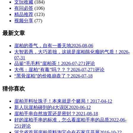
文玩收藏
(184)
有问必答
(106)
精品推荐
(123)
视频分享
(77)
最新文章
崖柏的香气，自有一番天地
2026-08-06
大智若愚，大巧若拙，这就是崖柏陈化瘤的气质！
2026-
07-31
品鉴“毛毛料”崖柏茶！
2026-07-27
1评论
大伟：崖柏“有毒”吗？？？
2026-07-27
1评论
“黑骨崖柏”的价格崩盘了？
2026-07-18
猜你喜欢
崖柏开料扯珠子！本来就是个赌局！
2017-04-12
新人玩崖柏碰到的4大误区
2020-06-12
崖柏手串自然放置还是密封？
2021-08-18
好的崖柏手串的标准，怎么看崖柏手串的品质
2022-06-
25
1评论
河北省首届崖柏原料淘宝会在石家庄开展
2016-10-22