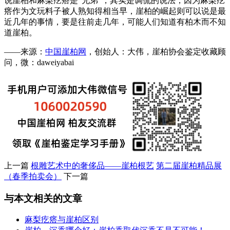
说崖柏和麻梨疙瘩是“兄弟”，其实是调侃的说法，因为麻梨疙
瘩作为文玩料子被人熟知得相当早，崖柏的崛起则可以说是最
近几年的事情，要是往前走几年，可能人们知道有柏木而不知
道崖柏。
——来源：
中国崖柏网
，创始人：大伟，崖柏协会鉴定收藏顾
问，微：daweiyabai
上一篇
根雕艺术中的奢侈品——崖柏根艺
第二届崖柏精品展
（春季拍卖会）
下一篇
与本文相关的文章
麻梨疙瘩与崖柏区别