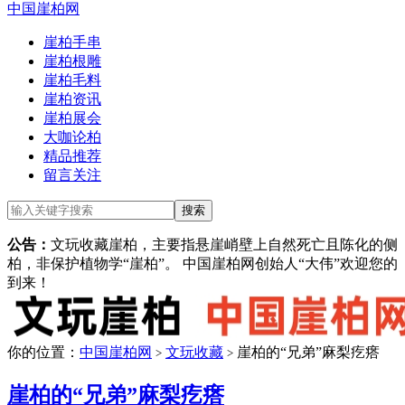
中国崖柏网
崖柏手串
崖柏根雕
崖柏毛料
崖柏资讯
崖柏展会
大咖论柏
精品推荐
留言关注
公告：
文玩收藏崖柏，主要指悬崖峭壁上自然死亡且陈化的侧
柏，非保护植物学“崖柏”。 中国崖柏网创始人“大伟”欢迎您的
到来！
你的位置：
中国崖柏网
文玩收藏
崖柏的“兄弟”麻梨疙瘩
>
>
崖柏的“兄弟”麻梨疙瘩