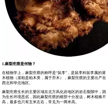
1.麻梨疙瘩是何物？
在植物学上，麻梨疙瘩的称呼是“鼠李”，是鼠李科鼠李属的灌
木植物（崖柏是柏木类，属于乔木），麻梨疙瘩的主要出产在
西北和华北地区。
麻梨疙瘩生长的主要区域在北方风化岩地区的岩石裂隙中，因
为生长环境恶劣，因此麻梨疙瘩的根部十分发达，树木植株不
高，最多也只有五米左右，常见为一两米高。