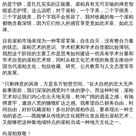
的是宁静，是扎扎实实的正能量。崖柏具有无可言喻的禅意智
能姿态护理。这么说吧，对于崖柏，一个字美，二个字很美，
三个字超级美，四个字我不会形容了。我对收藏的每一个崖柏
都饱含着深情，因为它们给人的感官享受竟如此丰富、如此立
体。
目前崖柏市场表现为一种零星零落，自生自灭，没有整合力量
的状态。崖柏艺术的意识、学术积累和学术自觉都比较薄弱。
我想这个阶段的主要工作是思考如何建设一些具有学术分量和
学术自觉的崖柏艺术馆，同时从根文化艺术馆的角度去推动中
国当代崖柏文化，包括收藏、研究、公共教育与人文态度等等
的发展。
“只剩禅意的风骨，方是东方智慧空间。”在大自然的宏大无声
叙事面前，我们深深的感受到个体的渺小。而这种时候，崖柏
艺术却让我们内心生出天地无垠，乾坤广阔的逍遥之感；有驰
骋寰宇，遨游八荒的慷慨旷达之感。我希望自己财务自由，时
间自由，好好玩藏崖柏！多出好的崖柏作品，要表现出一种主
动的姿态——既能够从传统的文化视野出发反观出崖柏艺术，
又能够把这种集地域特点的崖柏当成一种地方文化之一。
向崖柏致敬！