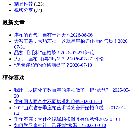
精品推荐
(123)
视频分享
(77)
最新文章
崖柏的香气，自有一番天地
2026-08-06
大智若愚，大巧若拙，这就是崖柏陈化瘤的气质！
2026-
07-31
品鉴“毛毛料”崖柏茶！
2026-07-27
1评论
大伟：崖柏“有毒”吗？？？
2026-07-27
1评论
“黑骨崖柏”的价格崩盘了？
2026-07-18
猜你喜欢
我用一块陈化了数百年的崖柏做了一把“琵琶”！
2025-05-
20
崖柏因人而产生不同标准和价值
2020-01-20
2017山东省春季崖柏艺术博览会开始招商啦！
2017-01-
04
千年不腐：为什么说崖柏根雕具有传承性
2022-04-01
如何学习崖柏让自己还能“捡漏”？
2023-09-10