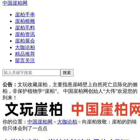
中国崖柏网
崖柏手串
崖柏根雕
崖柏毛料
崖柏资讯
崖柏展会
大咖论柏
精品推荐
留言关注
公告：
文玩收藏崖柏，主要指悬崖峭壁上自然死亡且陈化的侧
柏，非保护植物学“崖柏”。 中国崖柏网创始人“大伟”欢迎您的
到来！
你的位置：
中国崖柏网
大咖论柏
向崖柏致敬：崖柏的韵味
>
>
你只体会到了一点点