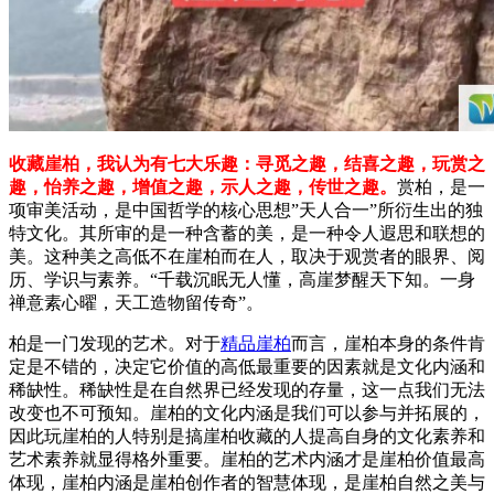
收藏崖柏，我认为有七大乐趣：寻觅之趣，结喜之趣，玩赏之
趣，怡养之趣，增值之趣，示人之趣，传世之趣。
赏柏，是一
项审美活动，是中国哲学的核心思想”天人合一”所衍生出的独
特文化。其所审的是一种含蓄的美，是一种令人遐思和联想的
美。这种美之高低不在崖柏而在人，取决于观赏者的眼界、阅
历、学识与素养。“千载沉眠无人懂，高崖梦醒天下知。一身
禅意素心曜，天工造物留传奇”。
柏是一门发现的艺术。对于
精品崖柏
而言，崖柏本身的条件肯
定是不错的，决定它价值的高低最重要的因素就是文化内涵和
稀缺性。稀缺性是在自然界已经发现的存量，这一点我们无法
改变也不可预知。崖柏的文化内涵是我们可以参与并拓展的，
因此玩崖柏的人特别是搞崖柏收藏的人提高自身的文化素养和
艺术素养就显得格外重要。崖柏的艺术内涵才是崖柏价值最高
体现，崖柏内涵是崖柏创作者的智慧体现，是崖柏自然之美与