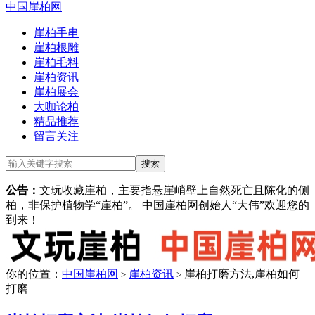
中国崖柏网
崖柏手串
崖柏根雕
崖柏毛料
崖柏资讯
崖柏展会
大咖论柏
精品推荐
留言关注
公告：
文玩收藏崖柏，主要指悬崖峭壁上自然死亡且陈化的侧
柏，非保护植物学“崖柏”。 中国崖柏网创始人“大伟”欢迎您的
到来！
你的位置：
中国崖柏网
崖柏资讯
崖柏打磨方法,崖柏如何
>
>
打磨